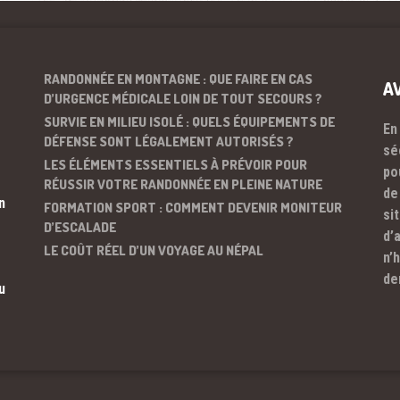
RANDONNÉE EN MONTAGNE : QUE FAIRE EN CAS
A
D’URGENCE MÉDICALE LOIN DE TOUT SECOURS ?
SURVIE EN MILIEU ISOLÉ : QUELS ÉQUIPEMENTS DE
En
DÉFENSE SONT LÉGALEMENT AUTORISÉS ?
sé
LES ÉLÉMENTS ESSENTIELS À PRÉVOIR POUR
po
RÉUSSIR VOTRE RANDONNÉE EN PLEINE NATURE
de
n
FORMATION SPORT : COMMENT DEVENIR MONITEUR
si
D’ESCALADE
d’
LE COÛT RÉEL D’UN VOYAGE AU NÉPAL
n’
de
u