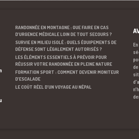
RANDONNÉE EN MONTAGNE : QUE FAIRE EN CAS
A
D’URGENCE MÉDICALE LOIN DE TOUT SECOURS ?
SURVIE EN MILIEU ISOLÉ : QUELS ÉQUIPEMENTS DE
En
DÉFENSE SONT LÉGALEMENT AUTORISÉS ?
sé
LES ÉLÉMENTS ESSENTIELS À PRÉVOIR POUR
po
RÉUSSIR VOTRE RANDONNÉE EN PLEINE NATURE
de
n
FORMATION SPORT : COMMENT DEVENIR MONITEUR
si
D’ESCALADE
d’
LE COÛT RÉEL D’UN VOYAGE AU NÉPAL
n’
de
u