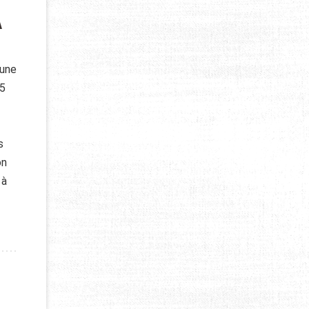
A
 une
45
s
on
 à
A SURVIE