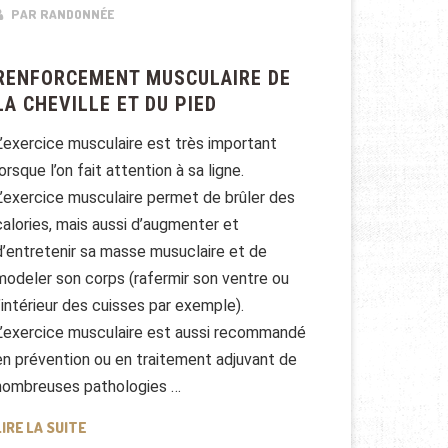
PAR RANDONNÉE
RENFORCEMENT MUSCULAIRE DE
LA CHEVILLE ET DU PIED
L’exercice musculaire est très important
lorsque l’on fait attention à sa ligne.
L’exercice musculaire permet de brûler des
calories, mais aussi d’augmenter et
d’entretenir sa masse musuclaire et de
modeler son corps (rafermir son ventre ou
l’intérieur des cuisses par exemple).
L’exercice musculaire est aussi recommandé
en prévention ou en traitement adjuvant de
nombreuses pathologies …
RENFORCEMENT MUSCULAIRE DE LA CHEVILLE ET DU PI
LIRE LA SUITE