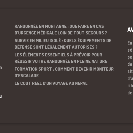
RANDONNÉE EN MONTAGNE : QUE FAIRE EN CAS
A
D’URGENCE MÉDICALE LOIN DE TOUT SECOURS ?
SURVIE EN MILIEU ISOLÉ : QUELS ÉQUIPEMENTS DE
En
DÉFENSE SONT LÉGALEMENT AUTORISÉS ?
sé
LES ÉLÉMENTS ESSENTIELS À PRÉVOIR POUR
po
RÉUSSIR VOTRE RANDONNÉE EN PLEINE NATURE
de
n
FORMATION SPORT : COMMENT DEVENIR MONITEUR
si
D’ESCALADE
d’
LE COÛT RÉEL D’UN VOYAGE AU NÉPAL
n’
de
u