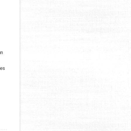
un
des
PINISME EN ÉQUIPE : AVANTAGES ET INCONVÉNIENTS