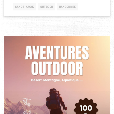
CANOË-KAYAK
OUTDOOR
RANDONNÉE