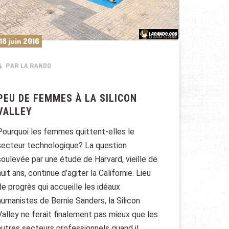
18 juin 2016
PAR LA RANDO
PEU DE FEMMES À LA SILICON
VALLEY
Pourquoi les femmes quittent-elles le
secteur technologique? La question
soulevée par une étude de Harvard, vieille de
huit ans, continue d’agiter la Californie. Lieu
de progrès qui accueille les idéaux
humanistes de Bernie Sanders, la Silicon
Valley ne ferait finalement pas mieux que les
autres secteurs professionnels quand il