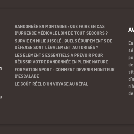
RANDONNÉE EN MONTAGNE : QUE FAIRE EN CAS
A
D’URGENCE MÉDICALE LOIN DE TOUT SECOURS ?
SURVIE EN MILIEU ISOLÉ : QUELS ÉQUIPEMENTS DE
En
DÉFENSE SONT LÉGALEMENT AUTORISÉS ?
sé
LES ÉLÉMENTS ESSENTIELS À PRÉVOIR POUR
po
RÉUSSIR VOTRE RANDONNÉE EN PLEINE NATURE
de
n
FORMATION SPORT : COMMENT DEVENIR MONITEUR
si
D’ESCALADE
d’
LE COÛT RÉEL D’UN VOYAGE AU NÉPAL
n’
de
u