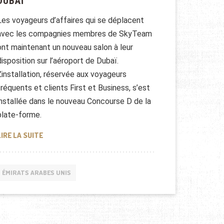
DUBAÏ
Les voyageurs d’affaires qui se déplacent
avec les compagnies membres de SkyTeam
ont maintenant un nouveau salon à leur
disposition sur l’aéroport de Dubaï.
L’installation, réservée aux voyageurs
fréquents et clients First et Business, s’est
installée dans le nouveau Concourse D de la
plate-forme.
UN SALON SKYTEAM S’INSTALLE À DUBAÏ
LIRE LA SUITE
ÉMIRATS ARABES UNIS