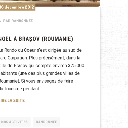
16 décembre 2012
PAR RANDONNÉE
NOËL À BRAȘOV (ROUMANIE)
La Rando du Coeur s’est dirigée au sud de
l’arc Carpatien. Plus précisément, dans la
ville de Brasov qui compte environ 325.000
habitants (une des plus grandes villes de
Roumanie). Si vous envisagez de faire
du tourisme pendant
NOËL À BRAȘOV (ROUMANIE)
LIRE LA SUITE
NOS ACTIVITÉS
RANDONNÉE