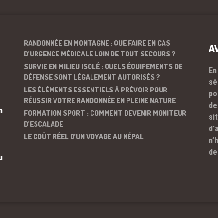
RANDONNÉE EN MONTAGNE : QUE FAIRE EN CAS
A
D’URGENCE MÉDICALE LOIN DE TOUT SECOURS ?
SURVIE EN MILIEU ISOLÉ : QUELS ÉQUIPEMENTS DE
En
DÉFENSE SONT LÉGALEMENT AUTORISÉS ?
sé
LES ÉLÉMENTS ESSENTIELS À PRÉVOIR POUR
po
RÉUSSIR VOTRE RANDONNÉE EN PLEINE NATURE
de
n
FORMATION SPORT : COMMENT DEVENIR MONITEUR
si
D’ESCALADE
d’
LE COÛT RÉEL D’UN VOYAGE AU NÉPAL
n’
de
u