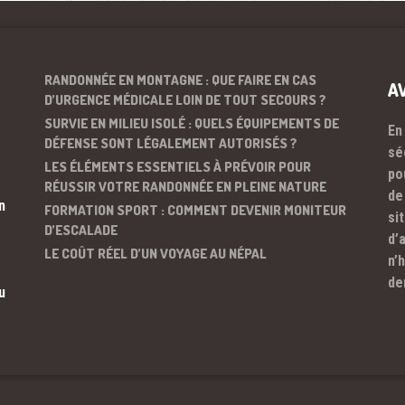
RANDONNÉE EN MONTAGNE : QUE FAIRE EN CAS
A
D’URGENCE MÉDICALE LOIN DE TOUT SECOURS ?
SURVIE EN MILIEU ISOLÉ : QUELS ÉQUIPEMENTS DE
En
DÉFENSE SONT LÉGALEMENT AUTORISÉS ?
sé
LES ÉLÉMENTS ESSENTIELS À PRÉVOIR POUR
po
RÉUSSIR VOTRE RANDONNÉE EN PLEINE NATURE
de
n
FORMATION SPORT : COMMENT DEVENIR MONITEUR
si
D’ESCALADE
d’
LE COÛT RÉEL D’UN VOYAGE AU NÉPAL
n’
de
u