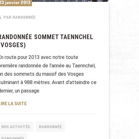
13 janvier 2013
PAR RANDONNÉE
RANDONNÉE SOMMET TAENNCHEL
(VOSGES)
En route pour 2013 avec notre toute
première randonnée de l’année au Taennchel,
un des sommets du massif des Vosges
culminant à 988 mètres. Avant d’atteindre ce
dernier, un passage
RANDONNÉE SOMMET TAENNCHEL (VOSGES)
LIRE LA SUITE
NOS ACTIVITÉS
RANDONNÉE
RANDONNÉE