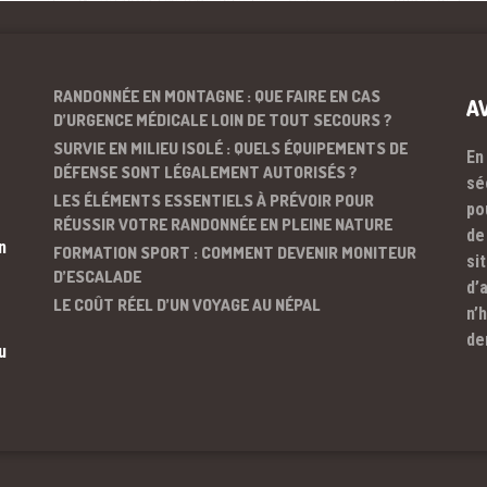
RANDONNÉE EN MONTAGNE : QUE FAIRE EN CAS
A
D’URGENCE MÉDICALE LOIN DE TOUT SECOURS ?
SURVIE EN MILIEU ISOLÉ : QUELS ÉQUIPEMENTS DE
En
DÉFENSE SONT LÉGALEMENT AUTORISÉS ?
sé
LES ÉLÉMENTS ESSENTIELS À PRÉVOIR POUR
po
RÉUSSIR VOTRE RANDONNÉE EN PLEINE NATURE
de
n
FORMATION SPORT : COMMENT DEVENIR MONITEUR
si
D’ESCALADE
d’
LE COÛT RÉEL D’UN VOYAGE AU NÉPAL
n’
de
u