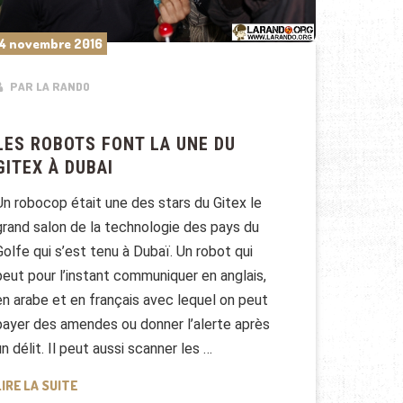
4 novembre 2016
PAR LA RANDO
LES ROBOTS FONT LA UNE DU
GITEX À DUBAI
Un robocop était une des stars du Gitex le
grand salon de la technologie des pays du
Golfe qui s’est tenu à Dubaï. Un robot qui
peut pour l’instant communiquer en anglais,
en arabe et en français avec lequel on peut
payer des amendes ou donner l’alerte après
un délit. Il peut aussi scanner les …
LES ROBOTS FONT LA UNE DU GITEX À DUBAI
LIRE LA SUITE