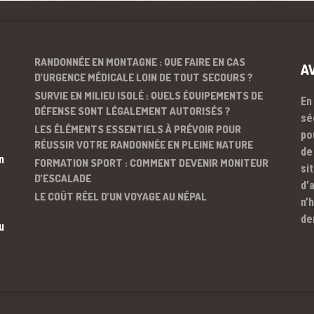
RANDONNÉE EN MONTAGNE : QUE FAIRE EN CAS
A
D’URGENCE MÉDICALE LOIN DE TOUT SECOURS ?
SURVIE EN MILIEU ISOLÉ : QUELS ÉQUIPEMENTS DE
En
DÉFENSE SONT LÉGALEMENT AUTORISÉS ?
sé
LES ÉLÉMENTS ESSENTIELS À PRÉVOIR POUR
po
RÉUSSIR VOTRE RANDONNÉE EN PLEINE NATURE
de
n
FORMATION SPORT : COMMENT DEVENIR MONITEUR
si
D’ESCALADE
d’
LE COÛT RÉEL D’UN VOYAGE AU NÉPAL
n’
de
u