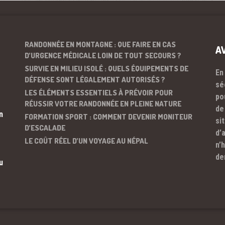
RANDONNÉE EN MONTAGNE : QUE FAIRE EN CAS
A
D’URGENCE MÉDICALE LOIN DE TOUT SECOURS ?
SURVIE EN MILIEU ISOLÉ : QUELS ÉQUIPEMENTS DE
En
DÉFENSE SONT LÉGALEMENT AUTORISÉS ?
sé
LES ÉLÉMENTS ESSENTIELS À PRÉVOIR POUR
po
RÉUSSIR VOTRE RANDONNÉE EN PLEINE NATURE
de
n
FORMATION SPORT : COMMENT DEVENIR MONITEUR
si
D’ESCALADE
d’
LE COÛT RÉEL D’UN VOYAGE AU NÉPAL
n’
de
u