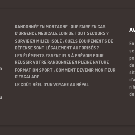
RANDONNÉE EN MONTAGNE : QUE FAIRE EN CAS
A
D’URGENCE MÉDICALE LOIN DE TOUT SECOURS ?
SURVIE EN MILIEU ISOLÉ : QUELS ÉQUIPEMENTS DE
En
DÉFENSE SONT LÉGALEMENT AUTORISÉS ?
sé
LES ÉLÉMENTS ESSENTIELS À PRÉVOIR POUR
po
RÉUSSIR VOTRE RANDONNÉE EN PLEINE NATURE
de
n
FORMATION SPORT : COMMENT DEVENIR MONITEUR
si
D’ESCALADE
d’
LE COÛT RÉEL D’UN VOYAGE AU NÉPAL
n’
de
u