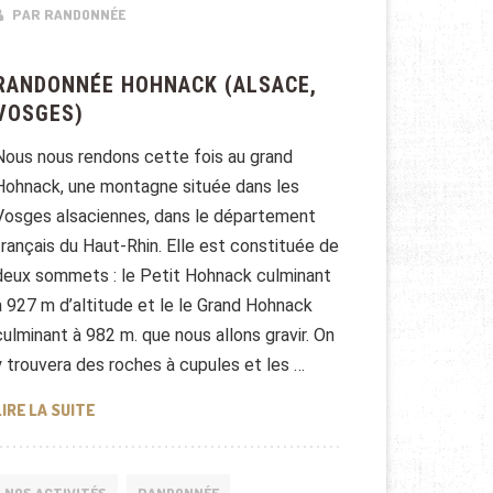
PAR RANDONNÉE
RANDONNÉE HOHNACK (ALSACE,
VOSGES)
Nous nous rendons cette fois au grand
Hohnack, une montagne située dans les
Vosges alsaciennes, dans le département
français du Haut-Rhin. Elle est constituée de
deux sommets : le Petit Hohnack culminant
à 927 m d’altitude et le le Grand Hohnack
culminant à 982 m. que nous allons gravir. On
y trouvera des roches à cupules et les …
RANDONNÉE HOHNACK (ALSACE, VOSGES)
LIRE LA SUITE
NOS ACTIVITÉS
RANDONNÉE