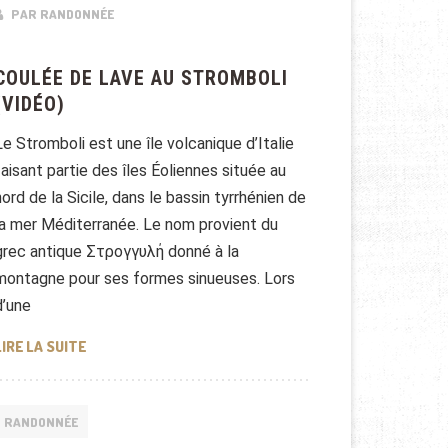
PAR RANDONNÉE
COULÉE DE LAVE AU STROMBOLI
(VIDÉO)
Le Stromboli est une île volcanique d’Italie
faisant partie des îles Éoliennes située au
nord de la Sicile, dans le bassin tyrrhénien de
la mer Méditerranée. Le nom provient du
grec antique Στρογγυλή donné à la
montagne pour ses formes sinueuses. Lors
d’une
COULÉE DE LAVE AU STROMBOLI (VIDÉO)
LIRE LA SUITE
RANDONNÉE