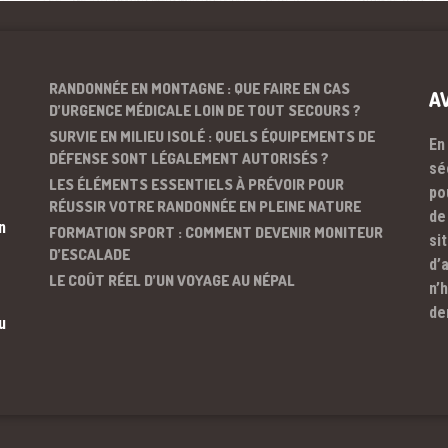
RANDONNÉE EN MONTAGNE : QUE FAIRE EN CAS
A
D’URGENCE MÉDICALE LOIN DE TOUT SECOURS ?
SURVIE EN MILIEU ISOLÉ : QUELS ÉQUIPEMENTS DE
En
DÉFENSE SONT LÉGALEMENT AUTORISÉS ?
sé
LES ÉLÉMENTS ESSENTIELS À PRÉVOIR POUR
po
RÉUSSIR VOTRE RANDONNÉE EN PLEINE NATURE
de
n
FORMATION SPORT : COMMENT DEVENIR MONITEUR
si
D’ESCALADE
d’
LE COÛT RÉEL D’UN VOYAGE AU NÉPAL
n’
de
u