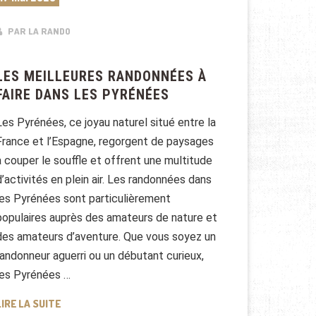
PAR LA RANDO
LES MEILLEURES RANDONNÉES À
FAIRE DANS LES PYRÉNÉES
Les Pyrénées, ce joyau naturel situé entre la
France et l’Espagne, regorgent de paysages
à couper le souffle et offrent une multitude
d’activités en plein air. Les randonnées dans
les Pyrénées sont particulièrement
populaires auprès des amateurs de nature et
des amateurs d’aventure. Que vous soyez un
randonneur aguerri ou un débutant curieux,
les Pyrénées …
LES MEILLEURES RANDONNÉES À FAIRE DANS LES PYRÉ
LIRE LA SUITE