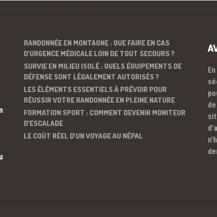
RANDONNÉE EN MONTAGNE : QUE FAIRE EN CAS
A
D’URGENCE MÉDICALE LOIN DE TOUT SECOURS ?
SURVIE EN MILIEU ISOLÉ : QUELS ÉQUIPEMENTS DE
En
DÉFENSE SONT LÉGALEMENT AUTORISÉS ?
sé
LES ÉLÉMENTS ESSENTIELS À PRÉVOIR POUR
po
RÉUSSIR VOTRE RANDONNÉE EN PLEINE NATURE
de
n
FORMATION SPORT : COMMENT DEVENIR MONITEUR
si
D’ESCALADE
d’
LE COÛT RÉEL D’UN VOYAGE AU NÉPAL
n’
de
u