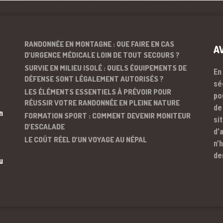
RANDONNÉE EN MONTAGNE : QUE FAIRE EN CAS
A
D’URGENCE MÉDICALE LOIN DE TOUT SECOURS ?
SURVIE EN MILIEU ISOLÉ : QUELS ÉQUIPEMENTS DE
En
DÉFENSE SONT LÉGALEMENT AUTORISÉS ?
sé
LES ÉLÉMENTS ESSENTIELS À PRÉVOIR POUR
po
RÉUSSIR VOTRE RANDONNÉE EN PLEINE NATURE
de
n
FORMATION SPORT : COMMENT DEVENIR MONITEUR
si
D’ESCALADE
d’
LE COÛT RÉEL D’UN VOYAGE AU NÉPAL
n’
de
u