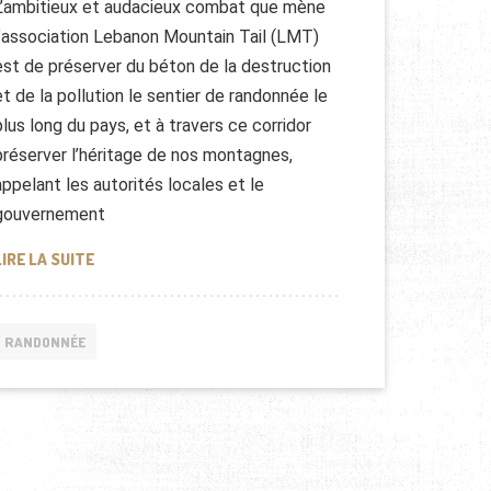
L’ambitieux et audacieux combat que mène
l’association Lebanon Mountain Tail (LMT)
est de préserver du béton de la destruction
et de la pollution le sentier de randonnée le
plus long du pays, et à travers ce corridor
préserver l’héritage de nos montagnes,
appelant les autorités locales et le
gouvernement
LIBAN : DU NORD AU SUD EN RANDONNÉE
LIRE LA SUITE
RANDONNÉE