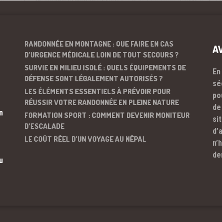
RANDONNÉE EN MONTAGNE : QUE FAIRE EN CAS
A
D’URGENCE MÉDICALE LOIN DE TOUT SECOURS ?
SURVIE EN MILIEU ISOLÉ : QUELS ÉQUIPEMENTS DE
En
DÉFENSE SONT LÉGALEMENT AUTORISÉS ?
sé
LES ÉLÉMENTS ESSENTIELS À PRÉVOIR POUR
po
RÉUSSIR VOTRE RANDONNÉE EN PLEINE NATURE
de
n
FORMATION SPORT : COMMENT DEVENIR MONITEUR
si
D’ESCALADE
d’
LE COÛT RÉEL D’UN VOYAGE AU NÉPAL
n’
de
u