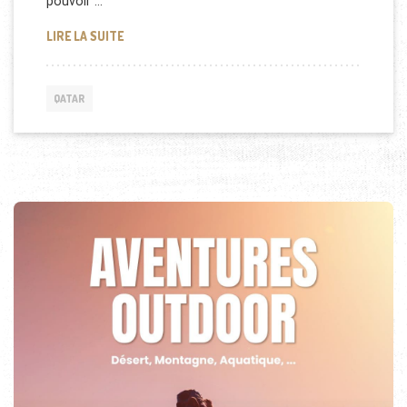
pouvoir …
LE FONDS DU QATAR (QIA) EN ACTION
LIRE LA SUITE
QATAR