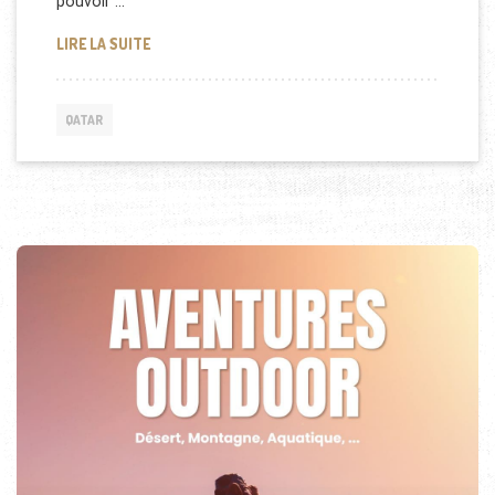
pouvoir …
LE FONDS DU QATAR (QIA) EN ACTION
LIRE LA SUITE
QATAR