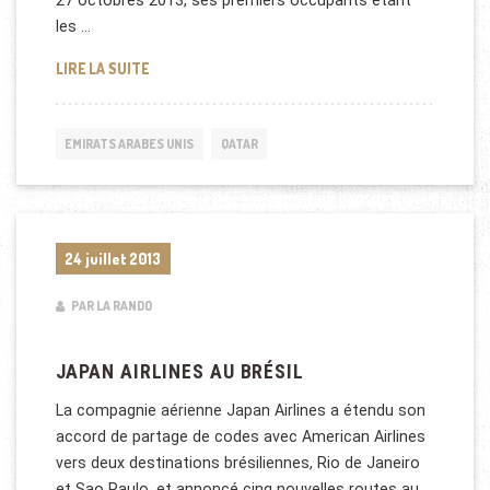
27 octobres 2013, ses premiers occupants étant
les …
QATAR AIRWAYS AUX EMIRATS ARABES UNIS
LIRE LA SUITE
EMIRATS ARABES UNIS
QATAR
24 juillet 2013
PAR LA RANDO
JAPAN AIRLINES AU BRÉSIL
La compagnie aérienne Japan Airlines a étendu son
accord de partage de codes avec American Airlines
vers deux destinations brésiliennes, Rio de Janeiro
et Sao Paulo, et annoncé cinq nouvelles routes au