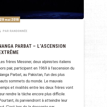
29 mai 2016
PAR RANDONNÉE
NANGA PARBAT – L’ASCENSION
EXTRÊME
Les frères Messner, deux alpinistes italiens
hors pair, participent en 1969 à l’ascension du
Nanga Parbat, au Pakistan, l’un des plus
hauts sommets du monde. Le mauvais
temps et rivalités entre les deux frères vont
leur rendre la tâche encore plus difficile.
Pourtant, ils parviendront à atteindre leur
but. C’est lors de la descente par …