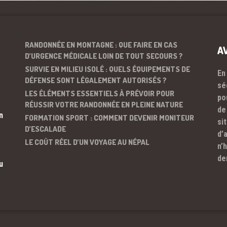
RANDONNÉE EN MONTAGNE : QUE FAIRE EN CAS
A
D’URGENCE MÉDICALE LOIN DE TOUT SECOURS ?
SURVIE EN MILIEU ISOLÉ : QUELS ÉQUIPEMENTS DE
En
DÉFENSE SONT LÉGALEMENT AUTORISÉS ?
sé
LES ÉLÉMENTS ESSENTIELS À PRÉVOIR POUR
po
RÉUSSIR VOTRE RANDONNÉE EN PLEINE NATURE
de
n
FORMATION SPORT : COMMENT DEVENIR MONITEUR
si
D’ESCALADE
d’
LE COÛT RÉEL D’UN VOYAGE AU NÉPAL
n’
de
u