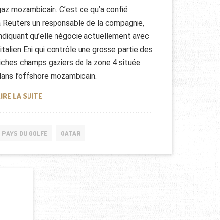
gaz mozambicain. C’est ce qu’a confié
à Reuters un responsable de la compagnie,
indiquant qu’elle négocie actuellement avec
l’italien Eni qui contrôle une grosse partie des
riches champs gaziers de la zone 4 située
dans l’offshore mozambicain.
QATAR PETROLEUM AU MOZAMBIQUE
LIRE LA SUITE
PAYS DU GOLFE
QATAR