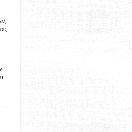
AM,
DC,
le
et
MBIQUE