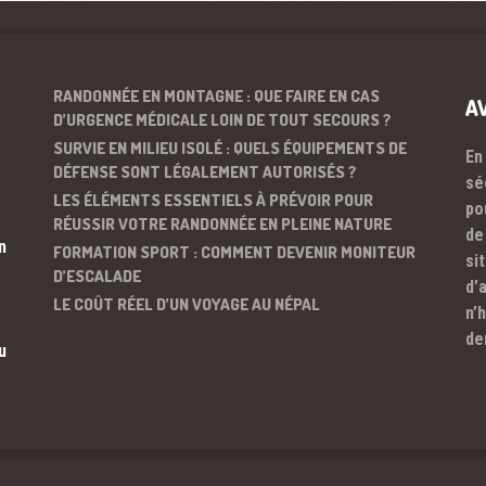
RANDONNÉE EN MONTAGNE : QUE FAIRE EN CAS
A
D’URGENCE MÉDICALE LOIN DE TOUT SECOURS ?
SURVIE EN MILIEU ISOLÉ : QUELS ÉQUIPEMENTS DE
En
DÉFENSE SONT LÉGALEMENT AUTORISÉS ?
sé
LES ÉLÉMENTS ESSENTIELS À PRÉVOIR POUR
po
RÉUSSIR VOTRE RANDONNÉE EN PLEINE NATURE
de
n
FORMATION SPORT : COMMENT DEVENIR MONITEUR
si
D’ESCALADE
d’
LE COÛT RÉEL D’UN VOYAGE AU NÉPAL
n’
de
u