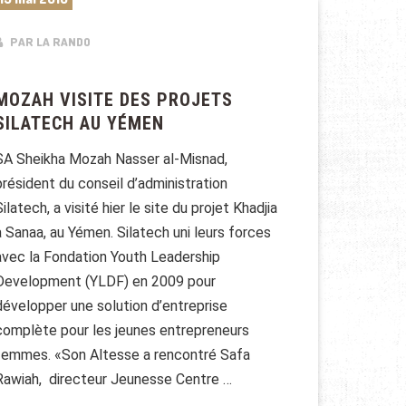
PAR LA RANDO
MOZAH VISITE DES PROJETS
SILATECH AU YÉMEN
SA Sheikha Mozah Nasser al-Misnad,
président du conseil d’administration
Silatech, a visité hier le site du projet Khadjia
à Sanaa, au Yémen. Silatech uni leurs forces
avec la Fondation Youth Leadership
Development (YLDF) en 2009 pour
développer une solution d’entreprise
complète pour les jeunes entrepreneurs
femmes. «Son Altesse a rencontré Safa
Rawiah, directeur Jeunesse Centre …