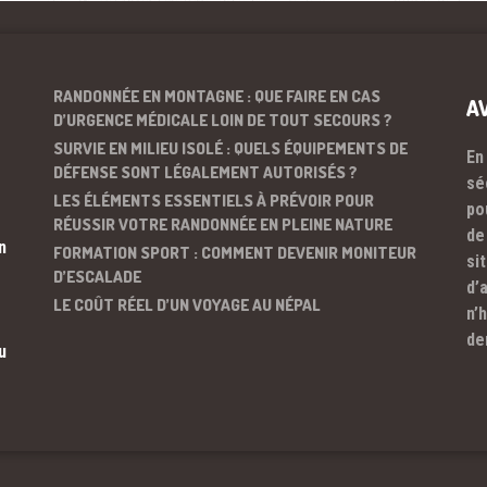
RANDONNÉE EN MONTAGNE : QUE FAIRE EN CAS
A
D’URGENCE MÉDICALE LOIN DE TOUT SECOURS ?
SURVIE EN MILIEU ISOLÉ : QUELS ÉQUIPEMENTS DE
En
DÉFENSE SONT LÉGALEMENT AUTORISÉS ?
sé
LES ÉLÉMENTS ESSENTIELS À PRÉVOIR POUR
po
RÉUSSIR VOTRE RANDONNÉE EN PLEINE NATURE
de
n
FORMATION SPORT : COMMENT DEVENIR MONITEUR
si
D’ESCALADE
d’
LE COÛT RÉEL D’UN VOYAGE AU NÉPAL
n’
de
u