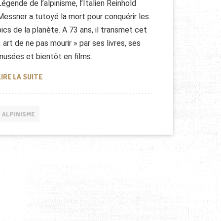
Légende de l’alpinisme, l’Italien Reinhold
Messner a tutoyé la mort pour conquérir les
pics de la planète. A 73 ans, il transmet cet
« art de ne pas mourir » par ses livres, ses
musées et bientôt en films.
REINHOLD MESSNER, UNE LÉGENDE DE L’ALPINISME
LIRE LA SUITE
ALPINISME