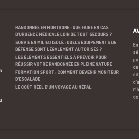
RANDONNÉE EN MONTAGNE : QUE FAIRE EN CAS
A
D’URGENCE MÉDICALE LOIN DE TOUT SECOURS ?
SURVIE EN MILIEU ISOLÉ : QUELS ÉQUIPEMENTS DE
En
DÉFENSE SONT LÉGALEMENT AUTORISÉS ?
sé
LES ÉLÉMENTS ESSENTIELS À PRÉVOIR POUR
po
RÉUSSIR VOTRE RANDONNÉE EN PLEINE NATURE
de
n
FORMATION SPORT : COMMENT DEVENIR MONITEUR
si
D’ESCALADE
d’
LE COÛT RÉEL D’UN VOYAGE AU NÉPAL
n’
de
u