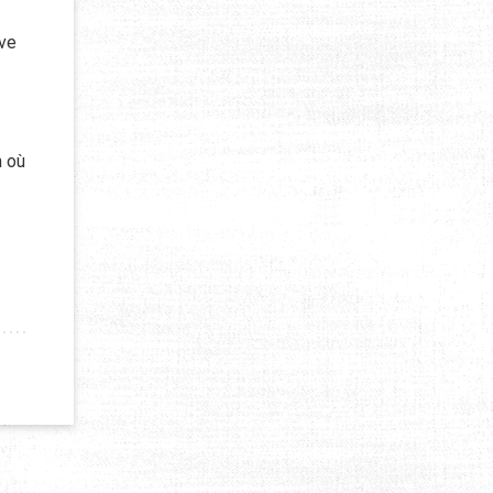
uve
-
n où
N)