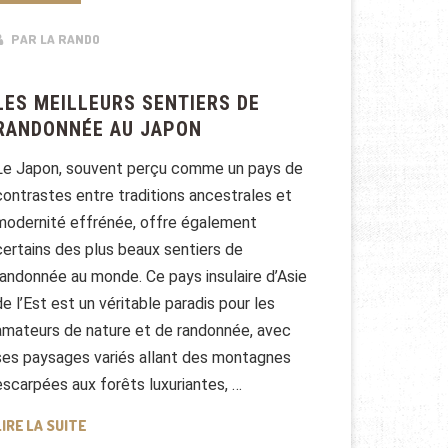
PAR LA RANDO
LES MEILLEURS SENTIERS DE
RANDONNÉE AU JAPON
Le Japon, souvent perçu comme un pays de
contrastes entre traditions ancestrales et
modernité effrénée, offre également
certains des plus beaux sentiers de
randonnée au monde. Ce pays insulaire d’Asie
de l’Est est un véritable paradis pour les
amateurs de nature et de randonnée, avec
ses paysages variés allant des montagnes
escarpées aux forêts luxuriantes, …
LES MEILLEURS SENTIERS DE RANDONNÉE AU JAPON
LIRE LA SUITE