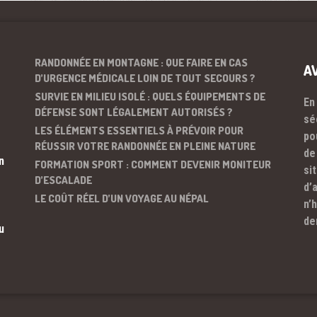
RANDONNÉE EN MONTAGNE : QUE FAIRE EN CAS
A
D’URGENCE MÉDICALE LOIN DE TOUT SECOURS ?
SURVIE EN MILIEU ISOLÉ : QUELS ÉQUIPEMENTS DE
En
DÉFENSE SONT LÉGALEMENT AUTORISÉS ?
sé
LES ÉLÉMENTS ESSENTIELS À PRÉVOIR POUR
po
RÉUSSIR VOTRE RANDONNÉE EN PLEINE NATURE
de
n
FORMATION SPORT : COMMENT DEVENIR MONITEUR
si
D’ESCALADE
d’
LE COÛT RÉEL D’UN VOYAGE AU NÉPAL
n’
de
u