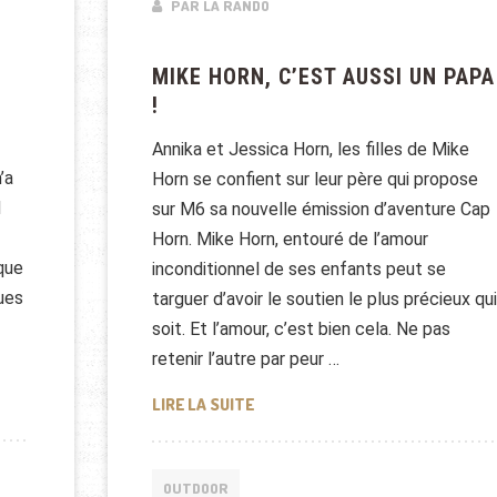
PAR LA RANDO
MIKE HORN, C’EST AUSSI UN PAPA
!
Annika et Jessica Horn, les filles de Mike
’a
Horn se confient sur leur père qui propose
d
sur M6 sa nouvelle émission d’aventure Cap
Horn. Mike Horn, entouré de l’amour
que
inconditionnel de ses enfants peut se
ues
targuer d’avoir le soutien le plus précieux qui
soit. Et l’amour, c’est bien cela. Ne pas
retenir l’autre par peur …
ENTRETIEN RADIO AVEC MIKE HORN
MIKE HORN, C’EST AUSSI UN PAPA 
LIRE LA SUITE
OUTDOOR