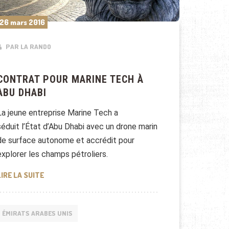
26 mars 2016
PAR LA RANDO
CONTRAT POUR MARINE TECH À
ABU DHABI
La jeune entreprise Marine Tech a
séduit l’État d’Abu Dhabi avec un drone marin
de surface autonome et accrédit pour
explorer les champs pétroliers.
CONTRAT POUR MARINE TECH À ABU DHABI
LIRE LA SUITE
ÉMIRATS ARABES UNIS