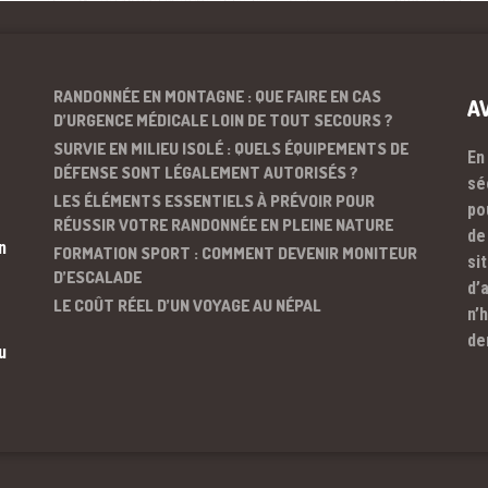
RANDONNÉE EN MONTAGNE : QUE FAIRE EN CAS
A
D’URGENCE MÉDICALE LOIN DE TOUT SECOURS ?
SURVIE EN MILIEU ISOLÉ : QUELS ÉQUIPEMENTS DE
En
DÉFENSE SONT LÉGALEMENT AUTORISÉS ?
sé
LES ÉLÉMENTS ESSENTIELS À PRÉVOIR POUR
po
RÉUSSIR VOTRE RANDONNÉE EN PLEINE NATURE
de
n
FORMATION SPORT : COMMENT DEVENIR MONITEUR
si
D’ESCALADE
d’
LE COÛT RÉEL D’UN VOYAGE AU NÉPAL
n’
de
u