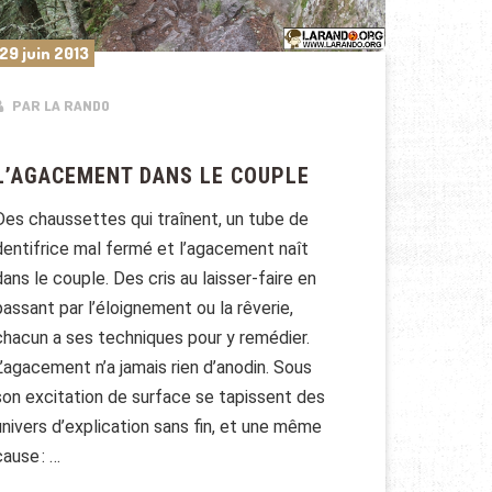
29 juin 2013
PAR LA RANDO
L’AGACEMENT DANS LE COUPLE
Des chaussettes qui traînent, un tube de
dentifrice mal fer­mé et l’agacement naît
dans le couple. Des cris au laisser-faire en
passant par l’éloignement ou la rêverie,
chacun a ses techniques pour y remédier.
L’agacement n’a jamais rien d’anodin. Sous
son excitation de surface se tapissent des
univers d’explication sans fin, et une même
cause : …