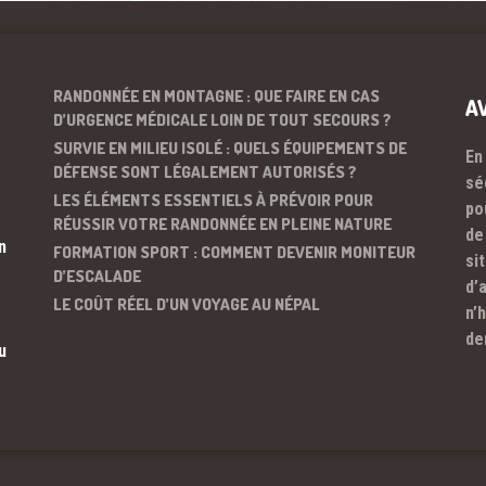
RANDONNÉE EN MONTAGNE : QUE FAIRE EN CAS
A
D’URGENCE MÉDICALE LOIN DE TOUT SECOURS ?
SURVIE EN MILIEU ISOLÉ : QUELS ÉQUIPEMENTS DE
En
DÉFENSE SONT LÉGALEMENT AUTORISÉS ?
sé
LES ÉLÉMENTS ESSENTIELS À PRÉVOIR POUR
po
RÉUSSIR VOTRE RANDONNÉE EN PLEINE NATURE
de
n
FORMATION SPORT : COMMENT DEVENIR MONITEUR
si
D’ESCALADE
d’
LE COÛT RÉEL D’UN VOYAGE AU NÉPAL
n’
de
u