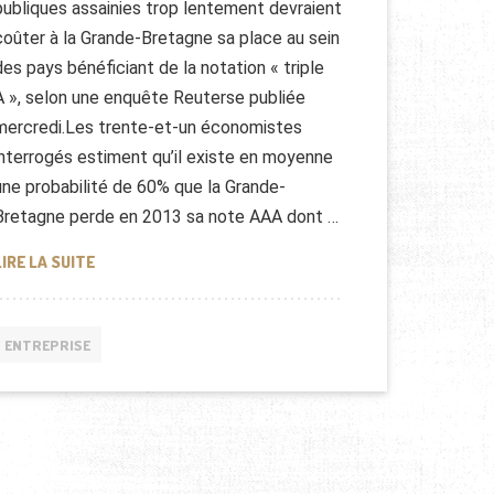
publiques assainies trop lentement devraient
coûter à la Grande-Bretagne sa place au sein
des pays bénéficiant de la notation « triple
A », selon une enquête Reuterse publiée
mercredi.Les trente-et-un économistes
interrogés estiment qu’il existe en moyenne
une probabilité de 60% que la Grande-
Bretagne perde en 2013 sa note AAA dont …
LONDRES TRIPLE A EN 2013
LIRE LA SUITE
ENTREPRISE