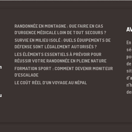
RANDONNÉE EN MONTAGNE : QUE FAIRE EN CAS
A
D’URGENCE MÉDICALE LOIN DE TOUT SECOURS ?
SURVIE EN MILIEU ISOLÉ : QUELS ÉQUIPEMENTS DE
En
DÉFENSE SONT LÉGALEMENT AUTORISÉS ?
sé
LES ÉLÉMENTS ESSENTIELS À PRÉVOIR POUR
po
RÉUSSIR VOTRE RANDONNÉE EN PLEINE NATURE
de
n
FORMATION SPORT : COMMENT DEVENIR MONITEUR
si
D’ESCALADE
d’
LE COÛT RÉEL D’UN VOYAGE AU NÉPAL
n’
de
u