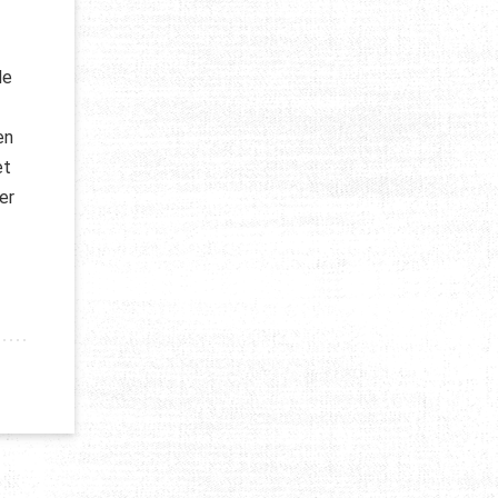
de
en
et
er