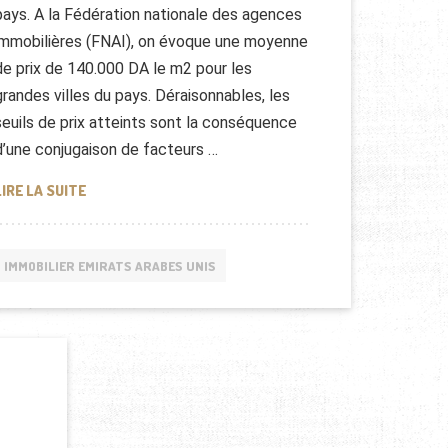
pays. A la Fédération nationale des agences
immobilières (FNAI), on évoque une moyenne
de prix de 140.000 DA le m2 pour les
grandes villes du pays. Déraisonnables, les
seuils de prix atteints sont la conséquence
d’une conjugaison de facteurs …
ALGÉRIE: LE PRIX DE L’IMMOBILIER
LIRE LA SUITE
IMMOBILIER EMIRATS ARABES UNIS