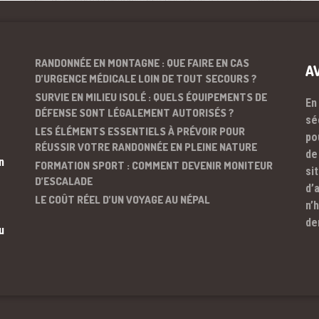
RANDONNÉE EN MONTAGNE : QUE FAIRE EN CAS
A
D’URGENCE MÉDICALE LOIN DE TOUT SECOURS ?
SURVIE EN MILIEU ISOLÉ : QUELS ÉQUIPEMENTS DE
En
DÉFENSE SONT LÉGALEMENT AUTORISÉS ?
sé
LES ÉLÉMENTS ESSENTIELS À PRÉVOIR POUR
po
RÉUSSIR VOTRE RANDONNÉE EN PLEINE NATURE
de
n
FORMATION SPORT : COMMENT DEVENIR MONITEUR
si
D’ESCALADE
d’
LE COÛT RÉEL D’UN VOYAGE AU NÉPAL
n’
de
u