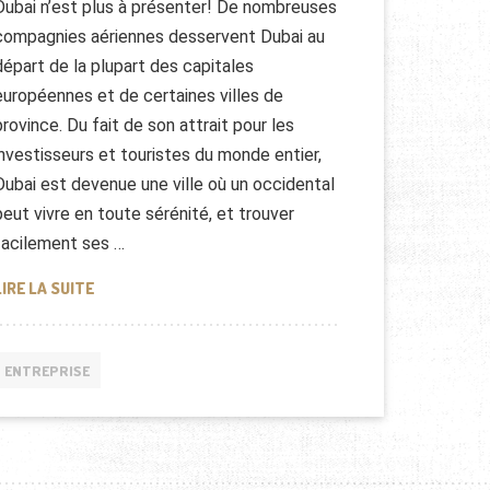
Dubai n’est plus à présenter! De nombreuses
compagnies aériennes desservent Dubai au
départ de la plupart des capitales
européennes et de certaines villes de
province. Du fait de son attrait pour les
investisseurs et touristes du monde entier,
Dubai est devenue une ville où un occidental
peut vivre en toute sérénité, et trouver
facilement ses …
INVESTIR À DUBAI DANS LES EMIRATS ARABES UNIS
LIRE LA SUITE
ENTREPRISE