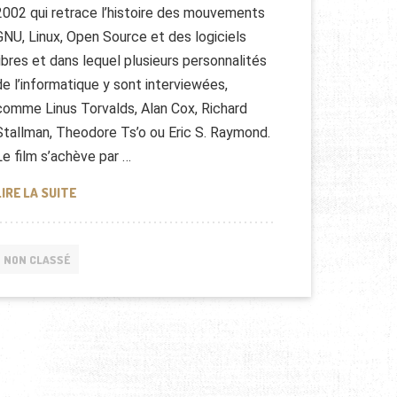
2002 qui retrace l’histoire des mouvements
GNU, Linux, Open Source et des logiciels
libres et dans lequel plusieurs personnalités
de l’informatique y sont interviewées,
comme Linus Torvalds, Alan Cox, Richard
Stallman, Theodore Ts’o ou Eric S. Raymond.
Le film s’achève par …
NOM DE CODE : LINUX [DOCUMENTAIRE COMPLET]
LIRE LA SUITE
NON CLASSÉ