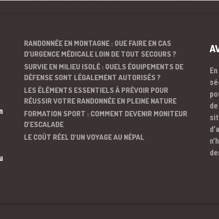
RANDONNÉE EN MONTAGNE : QUE FAIRE EN CAS
A
D’URGENCE MÉDICALE LOIN DE TOUT SECOURS ?
SURVIE EN MILIEU ISOLÉ : QUELS ÉQUIPEMENTS DE
En
DÉFENSE SONT LÉGALEMENT AUTORISÉS ?
sé
LES ÉLÉMENTS ESSENTIELS À PRÉVOIR POUR
po
RÉUSSIR VOTRE RANDONNÉE EN PLEINE NATURE
de
n
FORMATION SPORT : COMMENT DEVENIR MONITEUR
si
D’ESCALADE
d’
LE COÛT RÉEL D’UN VOYAGE AU NÉPAL
n’
de
u