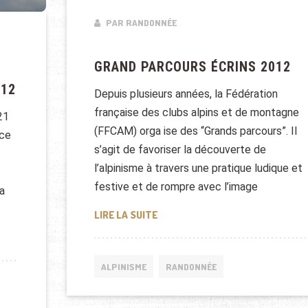
PAR RANDONNÉE
GRAND PARCOURS ÉCRINS 2012
012
Depuis plusieurs années, la Fédération
française des clubs alpins et de montagne
21
(FFCAM) orga ise des “Grands parcours”. Il
ace
s’agit de favoriser la découverte de
.
l’alpinisme à travers une pratique ludique et
festive et de rompre avec l’image
la
GRAND PARCOURS ÉCRINS 2012
LIRE LA SUITE
2012
ALPINISME
RANDONNÉE