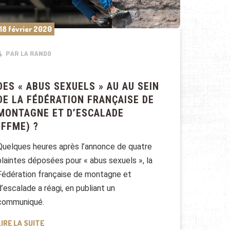
18 février 2020
PAR LA RANDO
DES « ABUS SEXUELS » AU AU SEIN
DE LA FÉDÉRATION FRANÇAISE DE
MONTAGNE ET D’ESCALADE
(FFME) ?
Quelques heures après l’annonce de quatre
plaintes déposées pour « abus sexuels », la
Fédération française de montagne et
d’escalade a réagi, en publiant un
communiqué.
DES « ABUS SEXUELS » AU AU SEIN DE LA FÉDÉRATION
LIRE LA SUITE