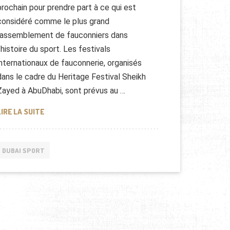
prochain pour prendre part à ce qui est
considéré comme le plus grand
rassemblement de fauconniers dans
l’histoire du sport. Les festivals
internationaux de fauconnerie, organisés
dans le cadre du Heritage Festival Sheikh
Zayed à AbuDhabi, sont prévus au …
ABU DHABI, CAPITALE DES FAUCONS
LIRE LA SUITE
DUBAI SPORT