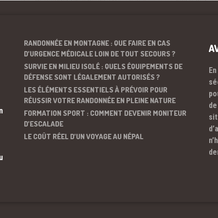
RANDONNÉE EN MONTAGNE : QUE FAIRE EN CAS
A
D’URGENCE MÉDICALE LOIN DE TOUT SECOURS ?
SURVIE EN MILIEU ISOLÉ : QUELS ÉQUIPEMENTS DE
En
DÉFENSE SONT LÉGALEMENT AUTORISÉS ?
sé
LES ÉLÉMENTS ESSENTIELS À PRÉVOIR POUR
po
RÉUSSIR VOTRE RANDONNÉE EN PLEINE NATURE
de
n
FORMATION SPORT : COMMENT DEVENIR MONITEUR
si
D’ESCALADE
d’
LE COÛT RÉEL D’UN VOYAGE AU NÉPAL
n’
de
u