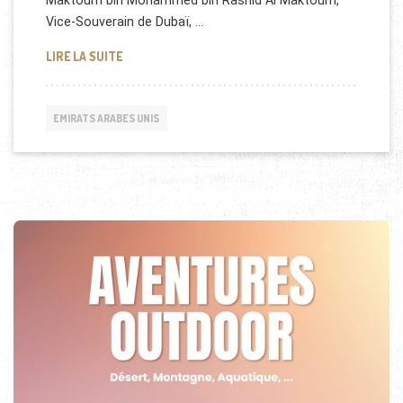
Maktoum bin Mohammed bin Rashid Al Maktoum,
Vice-Souverain de Dubaï, …
L'ÉMIR VISITE LE TERMINAL 2 DE L’AÉROPORT DE D
LIRE LA SUITE
EMIRATS ARABES UNIS