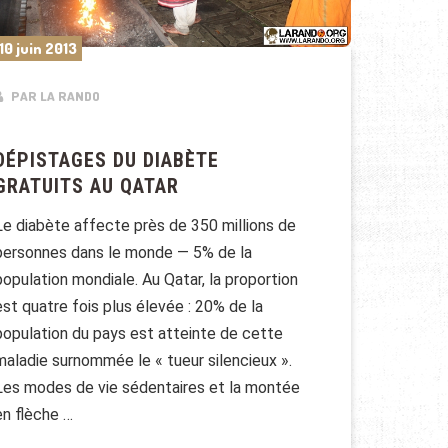
10 juin 2013
PAR LA RANDO
DÉPISTAGES DU DIABÈTE
GRATUITS AU QATAR
Le diabète affecte près de 350 millions de
personnes dans le monde — 5% de la
population mondiale. Au Qatar, la proportion
est quatre fois plus élevée : 20% de la
population du pays est atteinte de cette
maladie surnommée le « tueur silencieux ».
Les modes de vie sédentaires et la montée
en flèche …