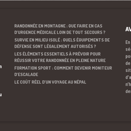
RANDONNÉE EN MONTAGNE : QUE FAIRE EN CAS
A
D’URGENCE MÉDICALE LOIN DE TOUT SECOURS ?
SURVIE EN MILIEU ISOLÉ : QUELS ÉQUIPEMENTS DE
En
DÉFENSE SONT LÉGALEMENT AUTORISÉS ?
sé
LES ÉLÉMENTS ESSENTIELS À PRÉVOIR POUR
po
RÉUSSIR VOTRE RANDONNÉE EN PLEINE NATURE
de
n
FORMATION SPORT : COMMENT DEVENIR MONITEUR
si
D’ESCALADE
d’
LE COÛT RÉEL D’UN VOYAGE AU NÉPAL
n’
de
u