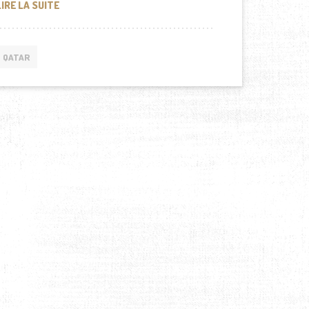
DÉPISTAGES DU DIABÈTE GRATUITS AU QATAR
LIRE LA SUITE
QATAR