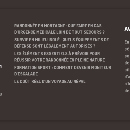
RANDONNÉE EN MONTAGNE : QUE FAIRE EN CAS
A
D’URGENCE MÉDICALE LOIN DE TOUT SECOURS ?
SURVIE EN MILIEU ISOLÉ : QUELS ÉQUIPEMENTS DE
En
DÉFENSE SONT LÉGALEMENT AUTORISÉS ?
sé
LES ÉLÉMENTS ESSENTIELS À PRÉVOIR POUR
po
RÉUSSIR VOTRE RANDONNÉE EN PLEINE NATURE
de
n
FORMATION SPORT : COMMENT DEVENIR MONITEUR
si
D’ESCALADE
d’
LE COÛT RÉEL D’UN VOYAGE AU NÉPAL
n’
de
u