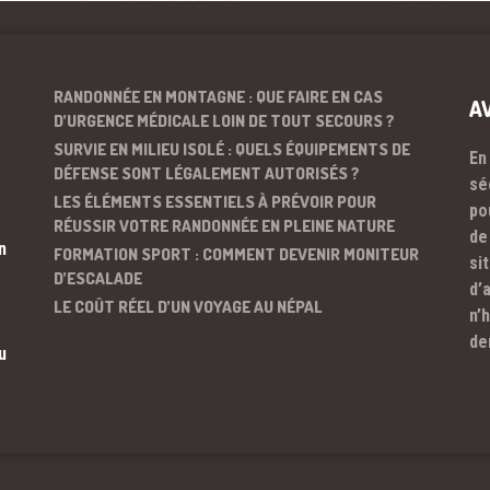
RANDONNÉE EN MONTAGNE : QUE FAIRE EN CAS
A
D’URGENCE MÉDICALE LOIN DE TOUT SECOURS ?
SURVIE EN MILIEU ISOLÉ : QUELS ÉQUIPEMENTS DE
En
DÉFENSE SONT LÉGALEMENT AUTORISÉS ?
sé
LES ÉLÉMENTS ESSENTIELS À PRÉVOIR POUR
po
RÉUSSIR VOTRE RANDONNÉE EN PLEINE NATURE
de
n
FORMATION SPORT : COMMENT DEVENIR MONITEUR
si
D’ESCALADE
d’
LE COÛT RÉEL D’UN VOYAGE AU NÉPAL
n’
de
u