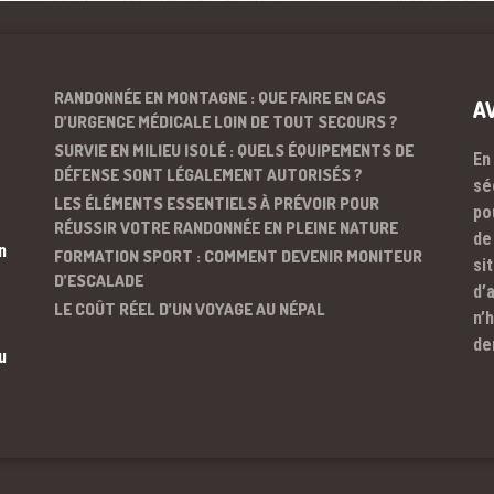
RANDONNÉE EN MONTAGNE : QUE FAIRE EN CAS
A
D’URGENCE MÉDICALE LOIN DE TOUT SECOURS ?
SURVIE EN MILIEU ISOLÉ : QUELS ÉQUIPEMENTS DE
En
DÉFENSE SONT LÉGALEMENT AUTORISÉS ?
sé
LES ÉLÉMENTS ESSENTIELS À PRÉVOIR POUR
po
RÉUSSIR VOTRE RANDONNÉE EN PLEINE NATURE
de
n
FORMATION SPORT : COMMENT DEVENIR MONITEUR
si
D’ESCALADE
d’
LE COÛT RÉEL D’UN VOYAGE AU NÉPAL
n’
de
u