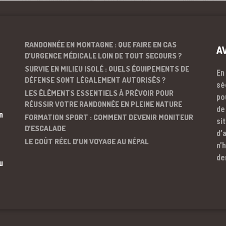
RANDONNÉE EN MONTAGNE : QUE FAIRE EN CAS
A
D’URGENCE MÉDICALE LOIN DE TOUT SECOURS ?
SURVIE EN MILIEU ISOLÉ : QUELS ÉQUIPEMENTS DE
En
DÉFENSE SONT LÉGALEMENT AUTORISÉS ?
sé
LES ÉLÉMENTS ESSENTIELS À PRÉVOIR POUR
po
RÉUSSIR VOTRE RANDONNÉE EN PLEINE NATURE
de
n
FORMATION SPORT : COMMENT DEVENIR MONITEUR
si
D’ESCALADE
d’
LE COÛT RÉEL D’UN VOYAGE AU NÉPAL
n’
de
u