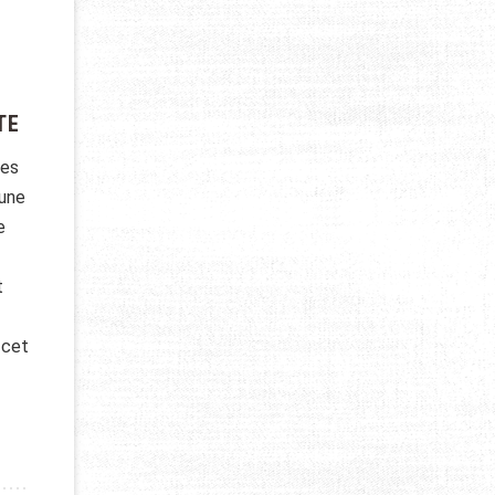
TE
ues
 une
e
t
 cet
ROTTINETTE ÉLECTRIQUE : CRITÈRES À PRENDRE EN COMPTE