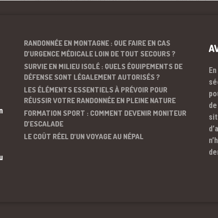
RANDONNÉE EN MONTAGNE : QUE FAIRE EN CAS
A
D’URGENCE MÉDICALE LOIN DE TOUT SECOURS ?
SURVIE EN MILIEU ISOLÉ : QUELS ÉQUIPEMENTS DE
En
DÉFENSE SONT LÉGALEMENT AUTORISÉS ?
sé
LES ÉLÉMENTS ESSENTIELS À PRÉVOIR POUR
po
RÉUSSIR VOTRE RANDONNÉE EN PLEINE NATURE
de
n
FORMATION SPORT : COMMENT DEVENIR MONITEUR
si
D’ESCALADE
d’
LE COÛT RÉEL D’UN VOYAGE AU NÉPAL
n’
de
u