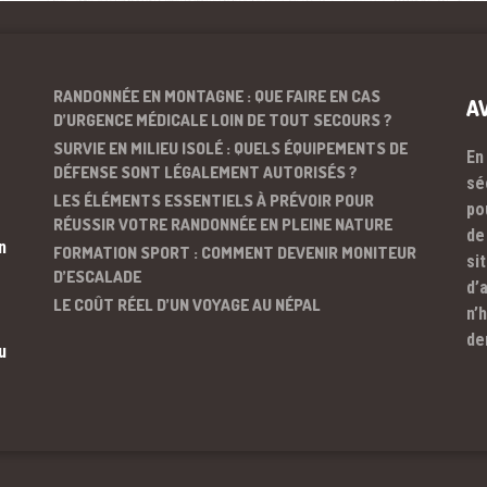
RANDONNÉE EN MONTAGNE : QUE FAIRE EN CAS
A
D’URGENCE MÉDICALE LOIN DE TOUT SECOURS ?
SURVIE EN MILIEU ISOLÉ : QUELS ÉQUIPEMENTS DE
En
DÉFENSE SONT LÉGALEMENT AUTORISÉS ?
sé
LES ÉLÉMENTS ESSENTIELS À PRÉVOIR POUR
po
RÉUSSIR VOTRE RANDONNÉE EN PLEINE NATURE
de
n
FORMATION SPORT : COMMENT DEVENIR MONITEUR
si
D’ESCALADE
d’
LE COÛT RÉEL D’UN VOYAGE AU NÉPAL
n’
de
u