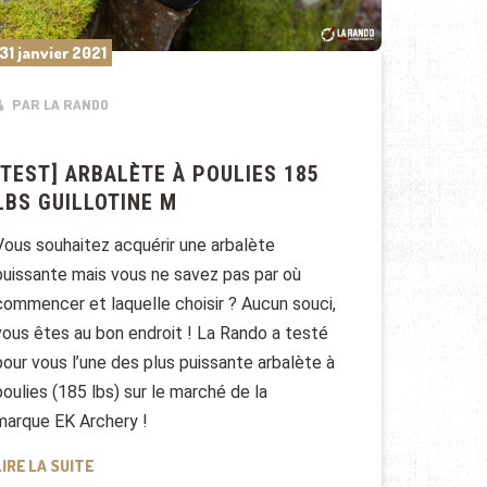
31 janvier 2021
PAR LA RANDO
[TEST] ARBALÈTE À POULIES 185
LBS GUILLOTINE M
Vous souhaitez acquérir une arbalète
puissante mais vous ne savez pas par où
commencer et laquelle choisir ? Aucun souci,
vous êtes au bon endroit ! La Rando a testé
pour vous l’une des plus puissante arbalète à
poulies (185 lbs) sur le marché de la
marque EK Archery !
[TEST] ARBALÈTE À POULIES 185 LBS GUILLOTINE M
LIRE LA SUITE