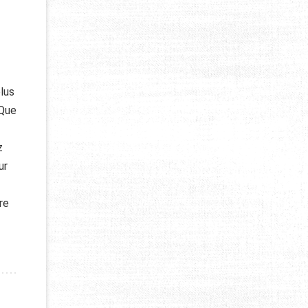
plus
 Que
z
ur
re
 RANDONNÉE : GUIDE POUR BIEN LES CHOISIR