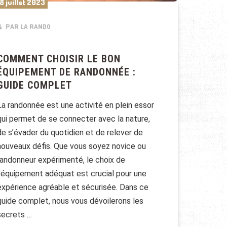
8 juillet 2023
PAR LA RANDO
COMMENT CHOISIR LE BON
ÉQUIPEMENT DE RANDONNÉE :
GUIDE COMPLET
La randonnée est une activité en plein essor
qui permet de se connecter avec la nature,
de s’évader du quotidien et de relever de
nouveaux défis. Que vous soyez novice ou
randonneur expérimenté, le choix de
l’équipement adéquat est crucial pour une
expérience agréable et sécurisée. Dans ce
guide complet, nous vous dévoilerons les
secrets …