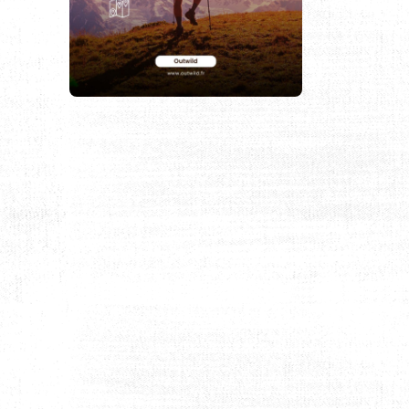
 NATUREL AU KOWEÏT