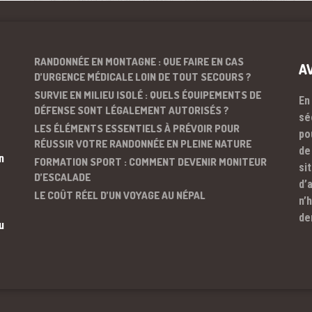
RANDONNÉE EN MONTAGNE : QUE FAIRE EN CAS
A
D’URGENCE MÉDICALE LOIN DE TOUT SECOURS ?
SURVIE EN MILIEU ISOLÉ : QUELS ÉQUIPEMENTS DE
En
DÉFENSE SONT LÉGALEMENT AUTORISÉS ?
sé
LES ÉLÉMENTS ESSENTIELS À PRÉVOIR POUR
po
RÉUSSIR VOTRE RANDONNÉE EN PLEINE NATURE
de
n
FORMATION SPORT : COMMENT DEVENIR MONITEUR
si
D’ESCALADE
d’
LE COÛT RÉEL D’UN VOYAGE AU NÉPAL
n’
de
u